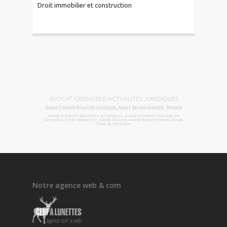
Droit immobilier et construction
AVOCAT GRENOBLE ACTUALITÉS JURIDIQUES
Avocat Grenoble Actualités Juridiques, Avocat Barreau Grenoble, Perconte
Avocat Grenoble Actualités Juridiques, Avocat Grenoble, barreau de
Grenoble, Droit Immobilier, Avocat Divorce, Avocat Recouvrement, Avocat
Contrat, Perconte
Notre agence web & com